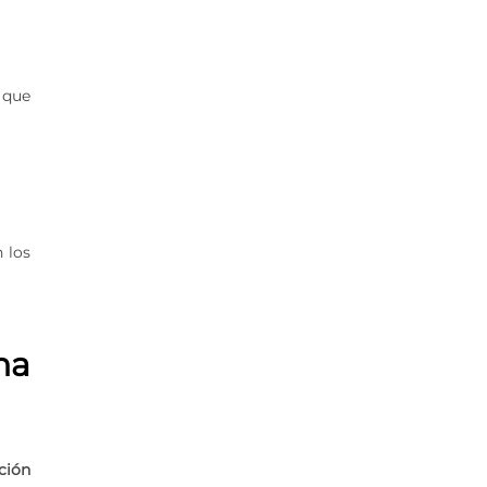
 que
n los
na
ción