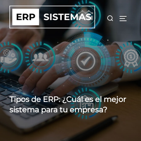
Saltar
al
Buscar:
ALTER
contenido
Tipos de ERP: ¿Cuál es el mejor
sistema para tu empresa?