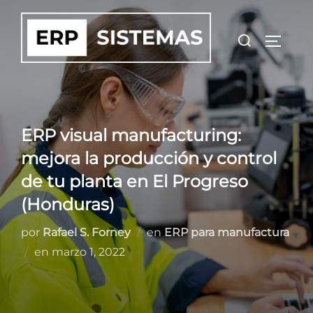
Saltar
al
Buscar:
ALTER
contenido
ERP visual manufacturing:
mejora la producción y control
de tu planta en El Progreso
(Honduras)
por
Rafael S. Forney
en
ERP para manufactura
Publicado
en
marzo 1, 2022
el