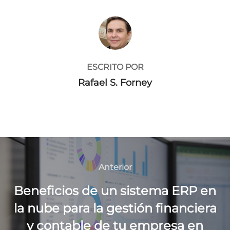
AUTOR DE LA ENTRADA
ESCRITO POR
Rafael S. Forney
Navegación
de
Anterior
Anterior
entradas
Beneficios de un sistema ERP en
la nube para la gestión financiera
y contable de tu empresa en