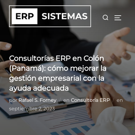
Saltar
al
Buscar:
ALTER
contenido
Consultorías ERP en Colón
(Panamá): cómo mejorar la
gestión empresarial con la
ayuda adecuada
Publ
por
Rafael S. Forney
en
Consultoría ERP
en
el
septiembre 2, 2023