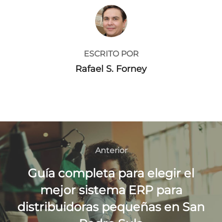
AUTOR DE LA PUBLICACIÓN
ESCRITO POR
Rafael S. Forney
Navegación
de
Anterior
Anterior
entradas
Guía completa para elegir el
mejor sistema ERP para
distribuidoras pequeñas en San