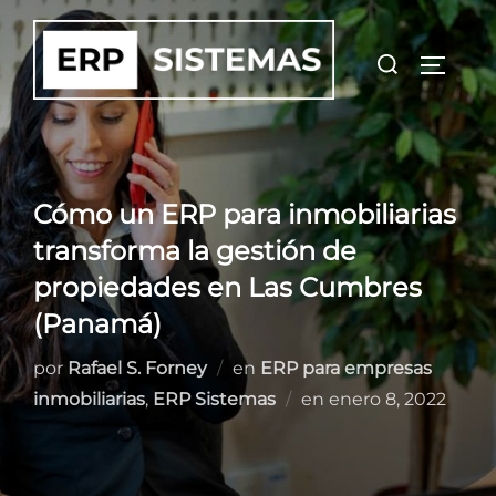
Saltar
al
Buscar:
ALTER
contenido
Cómo un ERP para inmobiliarias
transforma la gestión de
propiedades en Las Cumbres
(Panamá)
por
Rafael S. Forney
en
ERP para empresas
Publicado
inmobiliarias
,
ERP Sistemas
en
enero 8, 2022
el