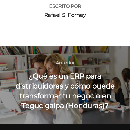
ESCRITO POR
Rafael S. Forney
Navegación
de
Anterior
Anterior
entradas
¿Qué es un ERP para
distribuidoras y cómo puede
transformar tu negocio en
Tegucigalpa (Honduras)?